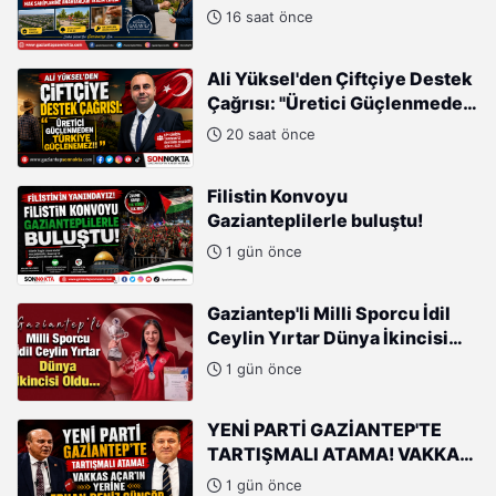
Türkiye'nin İmarında
16 saat önce
Cumhurbaşkanımızın Büyük
Gayretleri Var"
Ali Yüksel'den Çiftçiye Destek
Çağrısı: "Üretici Güçlenmeden
Türkiye Güçlenemez!"
20 saat önce
Filistin Konvoyu
Gazianteplilerle buluştu!
1 gün önce
Gaziantep'li Milli Sporcu İdil
Ceylin Yırtar Dünya İkincisi
Oldu
1 gün önce
YENİ PARTİ GAZİANTEP'TE
TARTIŞMALI ATAMA! VAKKAS
AÇAR'IN YERİNE ERHAN DENİZ
1 gün önce