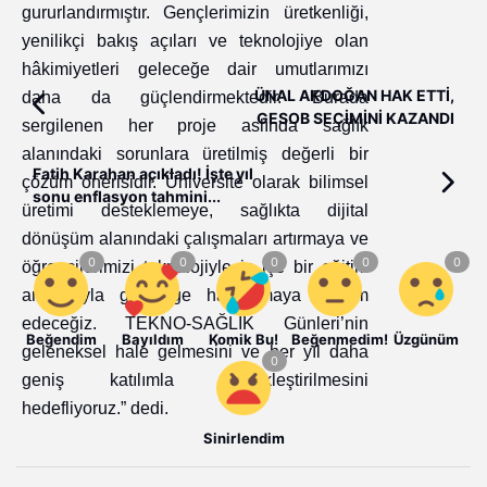
gururlandırmıştır. Gençlerimizin üretkenliği,
yenilikçi bakış açıları ve teknolojiye olan
hâkimiyetleri geleceğe dair umutlarımızı
ÜNAL AKDOĞAN HAK ETTİ,
daha da güçlendirmektedir. Burada
GESOB SEÇİMİNİ KAZANDI
sergilenen her proje aslında sağlık
alanındaki sorunlara üretilmiş değerli bir
Fatih Karahan açıkladı! İşte yıl
çözüm önerisidir. Üniversite olarak bilimsel
sonu enflasyon tahmini...
üretimi desteklemeye, sağlıkta dijital
dönüşüm alanındaki çalışmaları artırmaya ve
öğrencilerimizi teknolojiyle iç içe bir eğitim
anlayışıyla geleceğe hazırlamaya devam
edeceğiz. TEKNO-SAĞLIK Günleri’nin
Beğendim
Bayıldım
Komik Bu!
Beğenmedim!
Üzgünüm
geleneksel hale gelmesini ve her yıl daha
geniş katılımla gerçekleştirilmesini
hedefliyoruz.” dedi.
Sinirlendim
Gaziantep Büyükşehir Belediye Başkan