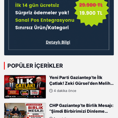
POPÜLER İÇERIKLER
Yeni Parti Gaziantep’te İlk
Çatlak! Zeki Gürsel’den Melih
Meriç’e Sert Tepki
4 dakika önce
CHP Gaziantep’te Birlik Mesajı:
“Şimdi Birbirimizi Dinleme
Zamanı”