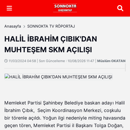
Arama
Anasayfa
SONNOKTA TV RÖPORTAJ
HALİL İBRAHİM ÇIBIK'DAN
MUHTEŞEM SKM AÇILIŞI
11/03/2024 04:58 | Son Güncelleme : 10/08/2026 11:47 |
Müslüm OKATAN
Memleket Partisi Şahinbey Belediye baskan adayı Halil
İbrahim Çıbık, Seçim Koordinasyon Merkezi, coşkulu
bir törenle açıldı. Yoğun ilgi nedeniyle miting havasında
geçen tören, Memleket Partisi il Başkanı Tolga Doğan,