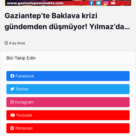
Gaziantep’te Baklava krizi
gündemden düşmüyor! Yılmaz’dan
Öztürkmen’e belgeli yanıt…
4 ay önce
Bizi Takip Edin
Facebook
Twitter
Instagram
Youtube
Pinterest