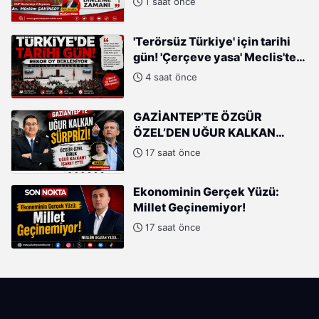
1 saat önce
'Terörsüz Türkiye' için tarihi
gün! 'Çerçeve yasa' Meclis'te
oylanacak
4 saat önce
GAZİANTEP’TE ÖZGÜR
ÖZEL’DEN UĞUR KALKAN
HAMLESİ!
17 saat önce
Ekonominin Gerçek Yüzü:
Millet Geçinemiyor!
17 saat önce