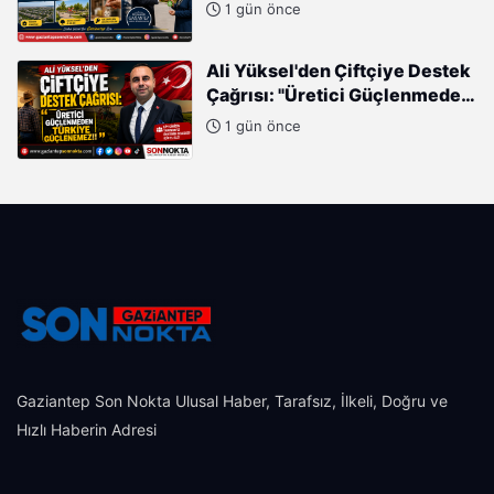
Türkiye'nin İmarında
1 gün önce
Cumhurbaşkanımızın Büyük
Gayretleri Var"
Ali Yüksel'den Çiftçiye Destek
Çağrısı: "Üretici Güçlenmeden
Türkiye Güçlenemez!"
1 gün önce
Gaziantep Son Nokta Ulusal Haber, Tarafsız, İlkeli, Doğru ve
Hızlı Haberin Adresi