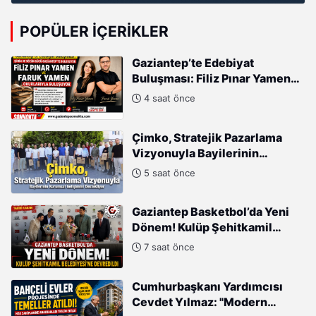
POPÜLER İÇERIKLER
Gaziantep’te Edebiyat
Buluşması: Filiz Pınar Yamen
ve Faruk Yamen Okurlarıyla
4 saat önce
Buluşuyor
Çimko, Stratejik Pazarlama
Vizyonuyla Bayilerinin
Kurumsal Gelişimini
5 saat önce
Destekliyor
Gaziantep Basketbol’da Yeni
Dönem! Kulüp Şehitkamil
Belediyesi’ne Devredildi
7 saat önce
Cumhurbaşkanı Yardımcısı
Cevdet Yılmaz: "Modern