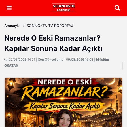
Arama
Anasayfa
SONNOKTA TV RÖPORTAJ
Nerede O Eski Ramazanlar?
Kapılar Sonuna Kadar Açıktı
02/03/2026 14:31 | Son Güncelleme : 09/08/2026 16:03 |
Müslüm
OKATAN