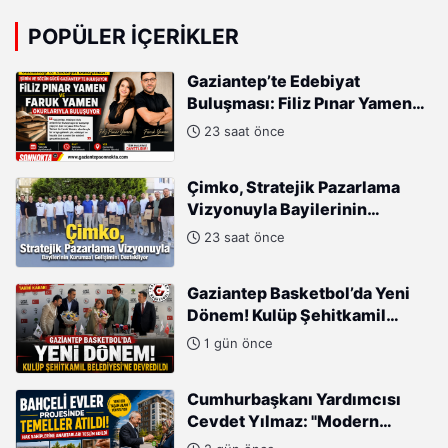
POPÜLER İÇERIKLER
Gaziantep’te Edebiyat
Buluşması: Filiz Pınar Yamen
ve Faruk Yamen Okurlarıyla
23 saat önce
Buluşuyor
Çimko, Stratejik Pazarlama
Vizyonuyla Bayilerinin
Kurumsal Gelişimini
23 saat önce
Destekliyor
Gaziantep Basketbol’da Yeni
Dönem! Kulüp Şehitkamil
Belediyesi’ne Devredildi
1 gün önce
Cumhurbaşkanı Yardımcısı
Cevdet Yılmaz: "Modern
Türkiye'nin İmarında