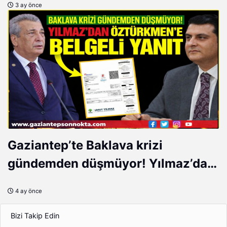
3 ay önce
Gaziantep’te Baklava krizi
gündemden düşmüyor! Yılmaz’dan
Öztürkmen’e belgeli yanıt…
4 ay önce
Bizi Takip Edin