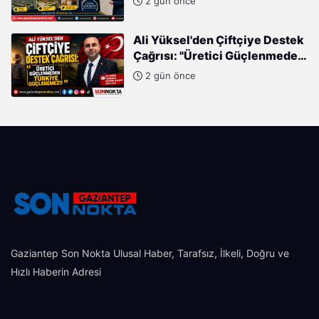
2 gün önce
Cumhurbaşkanımızın Büyük
Gayretleri Var"
Ali Yüksel'den Çiftçiye Destek
Çağrısı: "Üretici Güçlenmeden
Türkiye Güçlenemez!"
2 gün önce
Gaziantep Son Nokta Ulusal Haber, Tarafsız, İlkeli, Doğru ve
Hızlı Haberin Adresi