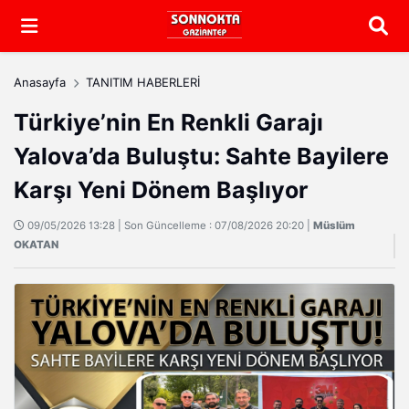
Arama
Anasayfa
TANITIM HABERLERİ
Türkiye’nin En Renkli Garajı
Yalova’da Buluştu: Sahte Bayilere
Karşı Yeni Dönem Başlıyor
09/05/2026 13:28 | Son Güncelleme : 07/08/2026 20:20 |
Müslüm
OKATAN