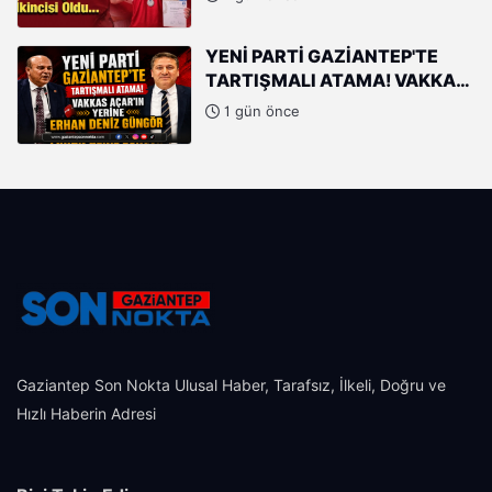
YENİ PARTİ GAZİANTEP'TE
TARTIŞMALI ATAMA! VAKKAS
AÇAR'IN YERİNE ERHAN DENİZ
1 gün önce
GÜNGÖR
Gaziantep Son Nokta Ulusal Haber, Tarafsız, İlkeli, Doğru ve
Hızlı Haberin Adresi