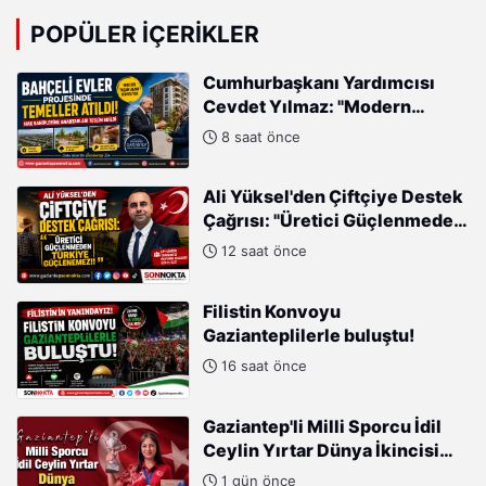
POPÜLER İÇERIKLER
Cumhurbaşkanı Yardımcısı
Cevdet Yılmaz: "Modern
Türkiye'nin İmarında
8 saat önce
Cumhurbaşkanımızın Büyük
Gayretleri Var"
Ali Yüksel'den Çiftçiye Destek
Çağrısı: "Üretici Güçlenmeden
Türkiye Güçlenemez!"
12 saat önce
Filistin Konvoyu
Gazianteplilerle buluştu!
16 saat önce
Gaziantep'li Milli Sporcu İdil
Ceylin Yırtar Dünya İkincisi
Oldu
1 gün önce