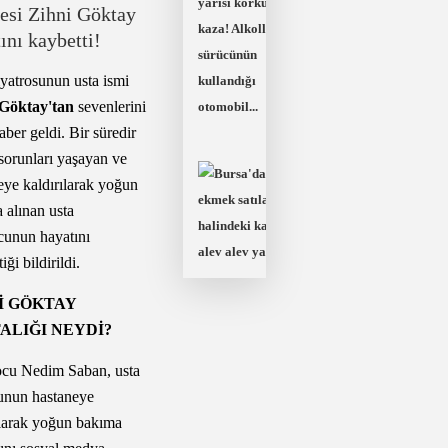
Bursa'da gece yarısı
korkutan kaza! Alkollü
sürücünün kullandığı
iyatrosunun usta ismi
otomobil...
 Göktay'tan
sevenlerini
aber geldi. Bir süredir
 sorunları yaşayan ve
eye kaldırılarak yoğun
Bursa'da köfte ekmek
 alınan usta
satılan park halindeki
ocunun hayatını
karavan alev alev yand
iği bildirildi.
İ GÖKTAY
ALIĞI NEYDİ?
Bursa'nın iki ilçesi poli
ocu Nedim Saban, usta
tarafından abluka altın
unun hastaneye
alındı! Ceza yağdı...
ılarak yoğun bakıma