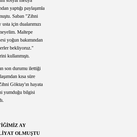
ğını sosyal medya
ndan yaptığı paylaşımla
uştu. Saban "Zihni
Bursa İznik Gölü'nde
 usta için dualarımızı
kaybolan 2 genç için
meyelim. Maltepe
arama çalışması
esi yoğun bakımından
başlatıldı!
erler bekliyoruz."
rini kullanmıştı.
ın son durumu ilettiği
Bursa'da mantar
laşımdan kısa süre
toplarken korkunç kaza
Zihni Göktay'ın hayata
Kayalıklardan düşen
ni yumduğu bilgisi
imam...
dı.
İĞİMİZ AY
LİYAT OLMUŞTU