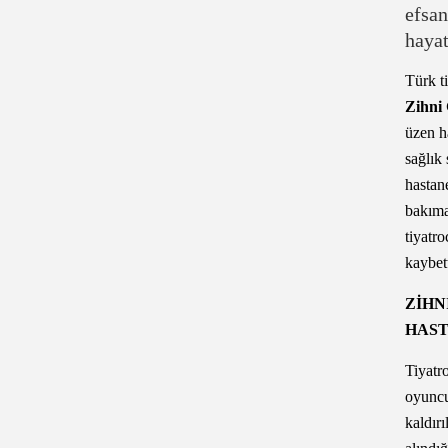
Türk t
Zihni
üzen h
sağlık
hastan
bakıma
tiyatr
kaybett
ZİHN
HAST
Tiyatr
oyunc
kaldır