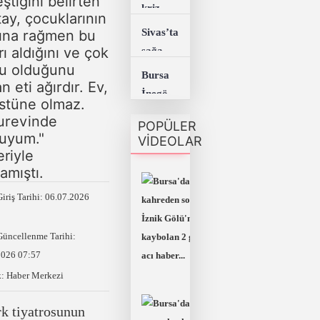
eştiğini belirten
Yeni
kriz
kaydı
ay, çocuklarının
ittifak
büyüyor!
Sivas’ta
rına rağmen bu
var!
için
Karşılıklı
rı aldığını ve çok
sağanak
temaslar
hamleler
u olduğunu
sonrası
Bursa
sürüyor...
peş
n eti ağırdır. Ev,
ilginç
İnegöl'de
peşe
stüne olmaz.
görüntü!
rekor
urevinde
geliyor...
POPÜLER
Yolları
kırıldı,
uyum."
VİDEOLAR
yavru
çakarlı
eriyle
kurbağalar
sürücüye
lamıştı.
kapladı...
786 bin
iriş Tarihi: 06.07.2026
Bursa'da kahreden son!
TL ceza
İznik Gölü'nde kaybola
Güncellenme Tarihi:
2 gençten acı haber...
2026 07:57
: Haber Merkezi