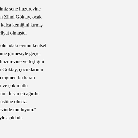
imiz sene huzurevine
en Zihni Göktay, ocak
 kalça kemiğini kırmış
liyat olmuştu.
olu'ndaki evinin kentsel
me girmesiyle geçici
 huzurevine yerleştiğini
en Göktay, çocuklarının
na rağmen bu kararı
nı ve çok mutlu
nu "İnsan eti ağırdır.
 üstüne olmaz.
evinde mutluyum."
yle açıkladı.