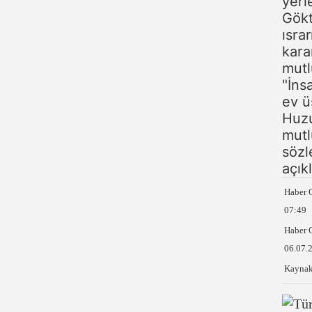
yerl
Gökt
ısra
kara
mutl
"İnsa
ev ü
Huz
mutl
sözl
açık
Haber G
07:49
Haber 
06.07.
Kaynak