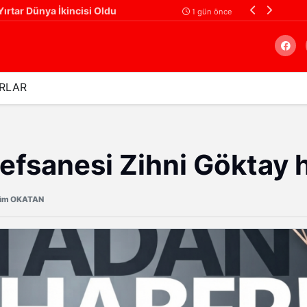
 Yırtar Dünya İkincisi Oldu
1 gün önce
RLAR
Arama
efsanesi Zihni Göktay h
üm OKATAN