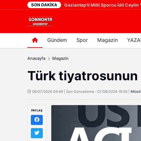
SON DAKIKA
Gaziantep'li Milli Sporcu İdil Ceylin
14 saat önce
Gündem
Spor
Magazin
YAZA
Anasayfa
Magazin
Türk tiyatrosunun 
06/07/2026 04:46 | Son Güncelleme : 07/08/2026 18:56 |
Müsl
PAYLAŞ