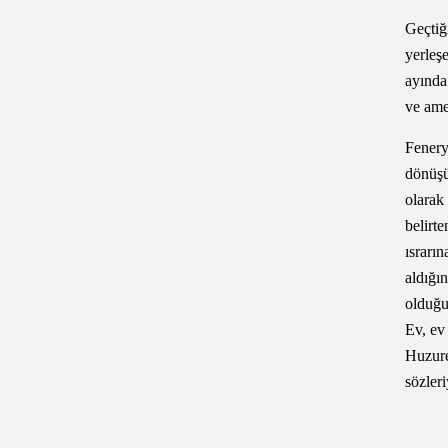
Geçtiğ
yerleş
ayında
ve ame
Fenery
dönüşü
olarak
belirt
ısrarı
aldığı
olduğu
Ev, ev
Huzur
sözleri