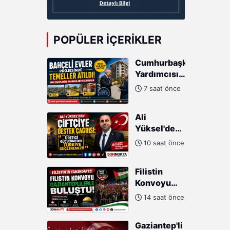
POPÜLER İÇERIKLER
Cumhurbaşkanı
Yardımcısı
Cevdet
7 saat önce
Yılmaz:
"Modern
Ali
Türkiye'nin
Yüksel'den
İmarında
Çiftçiye
Cumhurbaşkanımızın
10 saat önce
Destek
Büyük
Çağrısı:
Gayretleri
Filistin
"Üretici
Var"
Konvoyu
Güçlenmeden
Gazianteplilerle
Türkiye
14 saat önce
buluştu!
Güçlenemez!"
Gaziantep'li