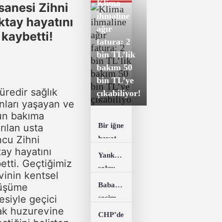
Klima
sanesi Zihni
ihmaline
tay hayatını
ağır
kaybetti!
fatura: 2
bin TL’lik
bakım 50
bin TL’ye
süredir sağlık
çıkabiliyor!
nları yaşayan ve
un bakıma
Bir iğne
ırılan usta
cu Zihni
hayatını
ay hayatını
kararttı!
Yankesicilik
etti. Geçtiğimiz
Ayağını
şoku:
evinin kentsel
kullanamaz
14
Babacan’dan
üşüme
hale
yaşındaki
esiyle geçici
seçim
geldi...
şüphelinin
ak huzurevine
hamlesi!
CHP’de
470 suç