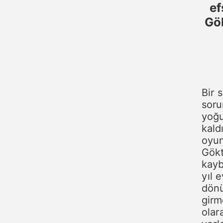
ef
Gök
Bir 
soru
yoğ
kald
oyun
Gökt
kayb
yıl 
dön
girm
olar