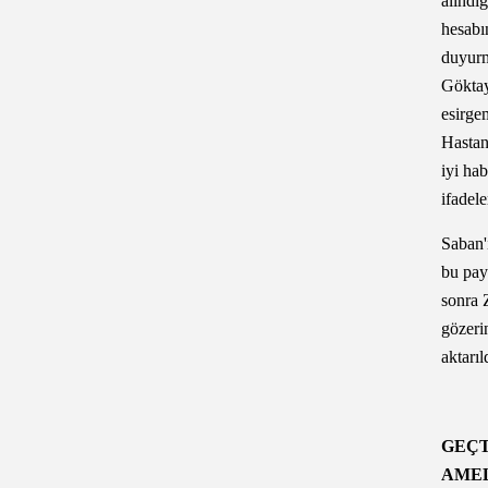
alındı
hesabı
duyurm
Göktay
esirge
Hastan
iyi hab
ifadele
Saban'
bu pay
sonra 
gözeri
aktarıl
GEÇT
AME