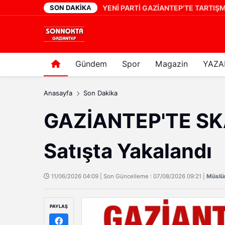
SON DAKIKA
YENİ PARTİ GAZİANTEP'TE TARTIŞMALI ATAMA! VAKKAS AÇAR'IN YERİNE ERHAN DENİZ GÜNGÖR
22 saat önce
Gündem
Spor
Magazin
YAZA
Anasayfa
Son Dakika
GAZİANTEP'TE SKA
Satışta Yakalandı
11/06/2026 04:09 | Son Güncelleme : 07/08/2026 09:21 |
Müsl
PAYLAŞ