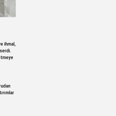
ve ihmal,
serdi.
letmeye
ğrudan
tırımlar