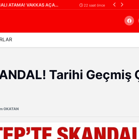
Gaziantep Şehir Hastanesi'nde Uyku Bozuklukları Laboratuvarı Hizmete Açıldı
22 saat önce
RLAR
Arama
NDAL! Tarihi Geçmiş Ç
üm OKATAN