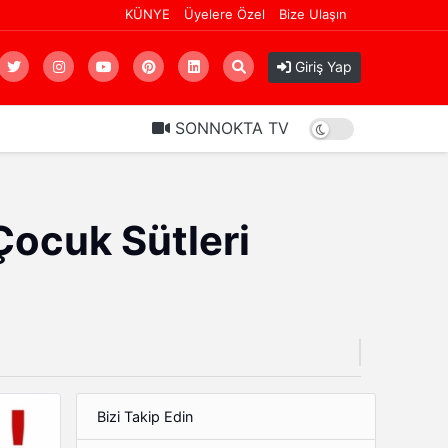
KÜNYE
Üyelere Özel
Bize Ulaşın
SANAL BAHİSİN KÖKÜ KAZINMALI: AİLELERİ YIKAN SANAL TUZAK!
1 gün
Giriş Yap
SONNOKTA TV
ocuk Sütleri
Bizi Takip Edin