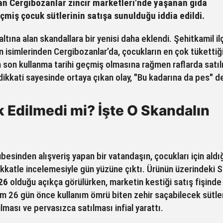
an Cergibozanlar zincir marketleri'nde yaşanan gıda
çmiş çocuk sütlerinin satışa sunulduğu iddia edildi.
altına alan skandallara bir yenisi daha eklendi. Şehitkamil i
n isimlerinden Cergibozanlar’da, çocukların en çok tükettiğ
rin son kullanma tarihi geçmiş olmasına rağmen raflarda satı
ikkati sayesinde ortaya çıkan olay, "Bu kadarına da pes" de
 Edilmedi mi? İşte O Skandalın
besinden alışveriş yapan bir vatandaşın, çocukları için aldı
dikkatle incelemesiyle gün yüzüne çıktı. Ürünün üzerindeki 
26
olduğu açıkça görülürken, marketin kestiği satış fişinde 
m 26 gün önce kullanım ömrü biten zehir saçabilecek sütler
ması ve pervasızca satılması infial yarattı.