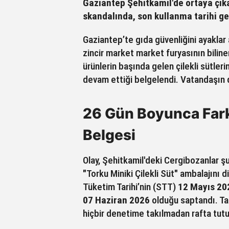
Gaziantep Şehitkamil'de ortaya çık
skandalında, son kullanma tarihi ge
Gaziantep’te gıda güvenliğini ayaklar 
zincir market market furyasının biline
ürünlerin başında gelen çilekli sütle
devam ettiği belgelendi. Vatandaşın d
26 Gün Boyunca Fark
Belgesi
Olay, Şehitkamil'deki Cergibozanlar şu
"Torku Miniki Çilekli Süt" ambalajını 
Tüketim Tarihi’nin (STT)
12 Mayıs 20
07 Haziran 2026
olduğu saptandı. Ta
hiçbir denetime takılmadan rafta tutul