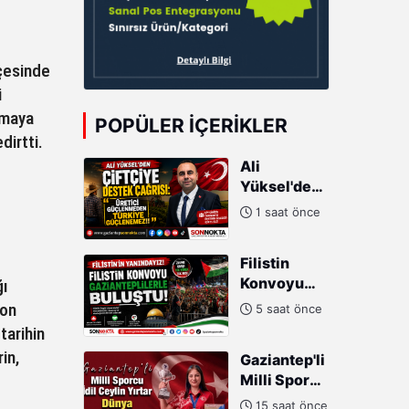
lçesinde
i
lmaya
POPÜLER İÇERIKLER
dirtti.
Ali
Yüksel'den
Çiftçiye
1 saat önce
Destek
Çağrısı:
Filistin
"Üretici
Konvoyu
ğı
Güçlenmeden
Gazianteplilerle
Türkiye
Son
5 saat önce
buluştu!
Güçlenemez!"
tarihin
in,
Gaziantep'li
Milli Sporcu
İdil Ceylin
15 saat önce