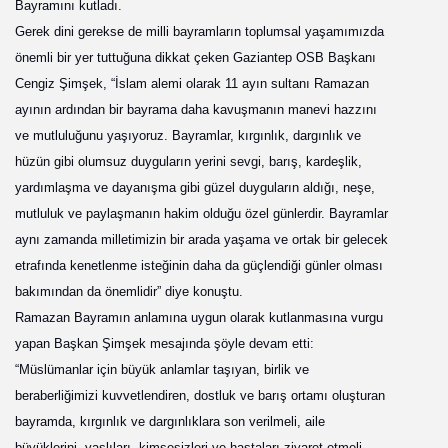
Bayramını kutladı.
Gerek dini gerekse de milli bayramların toplumsal yaşamımızda
önemli bir yer tuttuğuna dikkat çeken Gaziantep OSB Başkanı
Cengiz Şimşek, “İslam alemi olarak 11 ayın sultanı Ramazan
ayının ardından bir bayrama daha kavuşmanın manevi hazzını
ve mutluluğunu yaşıyoruz. Bayramlar, kırgınlık, dargınlık ve
hüzün gibi olumsuz duyguların yerini sevgi, barış, kardeşlik,
yardımlaşma ve dayanışma gibi güzel duyguların aldığı, neşe,
mutluluk ve paylaşmanın hakim olduğu özel günlerdir. Bayramlar
aynı zamanda milletimizin bir arada yaşama ve ortak bir gelecek
etrafında kenetlenme isteğinin daha da güçlendiği günler olması
bakımından da önemlidir” diye konuştu.
Ramazan Bayramın anlamına uygun olarak kutlanmasına vurgu
yapan Başkan Şimşek mesajında şöyle devam etti:
“Müslümanlar için büyük anlamlar taşıyan, birlik ve
beraberliğimizi kuvvetlendiren, dostluk ve barış ortamı oluşturan
bayramda, kırgınlık ve dargınlıklara son verilmeli, aile
büyüklerini, yaşlıları, kimsesizleri ve hastaları ziyaret etmeli,