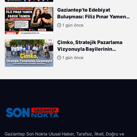
Gaziantep’te Edebiyat
Buluşması: Filiz Pınar Yamen
ve Faruk Yamen Okurlarıyla
1 gün önce
Buluşuyor
Çimko, Stratejik Pazarlama
Vizyonuyla Bayilerinin
Kurumsal Gelişimini
1 gün önce
Destekliyor
Gaziantep Son Nokta Ulusal Haber, Tarafsız, İlkeli, Doğru ve