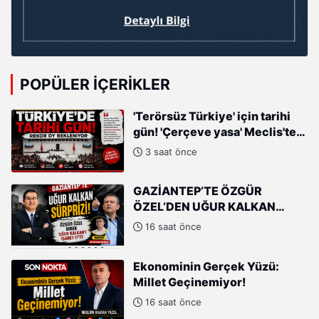
POPÜLER İÇERIKLER
'Terörsüz Türkiye' için tarihi
gün! 'Çerçeve yasa' Meclis'te
oylanacak
3 saat önce
GAZİANTEP’TE ÖZGÜR
ÖZEL’DEN UĞUR KALKAN
HAMLESİ!
16 saat önce
Ekonominin Gerçek Yüzü:
Millet Geçinemiyor!
16 saat önce