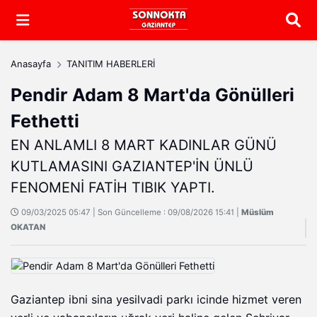
Arama
Anasayfa
TANITIM HABERLERİ
Pendir Adam 8 Mart'da Gönülleri
Fethetti
EN ANLAMLI 8 MART KADINLAR GÜNÜ
KUTLAMASINI GAZIANTEP'İN ÜNLÜ
FENOMENİ FATİH ΤΙΒΙΚ YAPTI.
09/03/2025 05:47 | Son Güncelleme : 09/08/2026 15:41 |
Müslüm
OKATAN
Gaziantep ibni sina yesilvadi parkı icinde hizmet veren