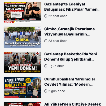
Gaziantep’te Edebiyat
Buluşması: Filiz Pınar Yamen
ve Faruk Yamen Okurlarıyla
22 saat önce
Buluşuyor
Çimko, Stratejik Pazarlama
Vizyonuyla Bayilerinin
Kurumsal Gelişimini
23 saat önce
Destekliyor
Gaziantep Basketbol’da Yeni
Dönem! Kulüp Şehitkamil
Belediyesi’ne Devredildi
1 gün önce
Cumhurbaşkanı Yardımcısı
Cevdet Yılmaz: "Modern
Türkiye'nin İmarında
2 gün önce
Cumhurbaşkanımızın Büyük
Gayretleri Var"
Ali Yüksel'den Çiftçiye Destek