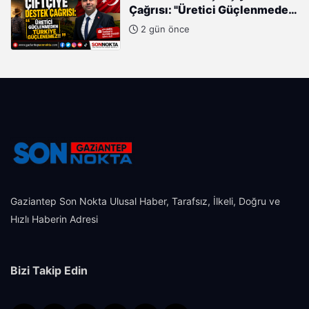
Çağrısı: "Üretici Güçlenmeden
Türkiye Güçlenemez!"
2 gün önce
Gaziantep Son Nokta Ulusal Haber, Tarafsız, İlkeli, Doğru ve
Hızlı Haberin Adresi
Bizi Takip Edin