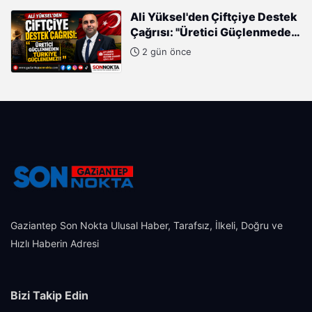
Gayretleri Var"
Ali Yüksel'den Çiftçiye Destek
Çağrısı: "Üretici Güçlenmeden
Türkiye Güçlenemez!"
2 gün önce
Gaziantep Son Nokta Ulusal Haber, Tarafsız, İlkeli, Doğru ve
Hızlı Haberin Adresi
Bizi Takip Edin