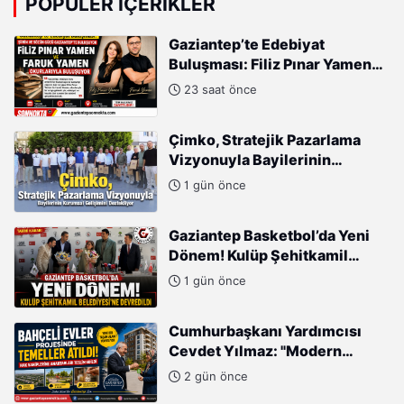
POPÜLER İÇERIKLER
Gaziantep’te Edebiyat
Buluşması: Filiz Pınar Yamen
ve Faruk Yamen Okurlarıyla
23 saat önce
Buluşuyor
Çimko, Stratejik Pazarlama
Vizyonuyla Bayilerinin
Kurumsal Gelişimini
1 gün önce
Destekliyor
Gaziantep Basketbol’da Yeni
Dönem! Kulüp Şehitkamil
Belediyesi’ne Devredildi
1 gün önce
Cumhurbaşkanı Yardımcısı
Cevdet Yılmaz: "Modern
Türkiye'nin İmarında
2 gün önce
Cumhurbaşkanımızın Büyük