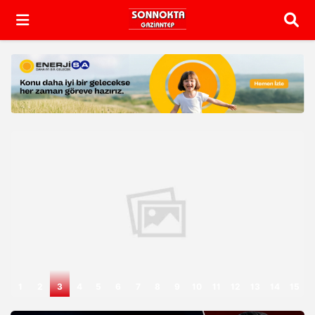
Arama
1
2
3
4
5
6
7
8
9
10
11
12
13
14
15