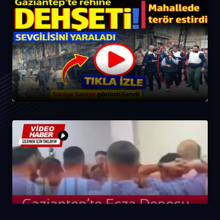
Gaziantep’te Rehine Dehşeti: Mahallede terör estirdi
Gaziantep’te Selçuk Ecza Deposu İşçilerinden Eylem:
İşte O Görüntüler Eylem!