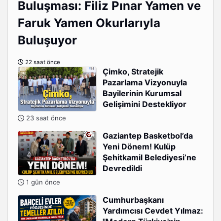
Buluşması: Filiz Pınar Yamen ve
Faruk Yamen Okurlarıyla
Buluşuyor
22 saat önce
Çimko, Stratejik
Pazarlama Vizyonuyla
Bayilerinin Kurumsal
Gelişimini Destekliyor
23 saat önce
Gaziantep Basketbol’da
Yeni Dönem! Kulüp
Şehitkamil Belediyesi’ne
Devredildi
1 gün önce
Cumhurbaşkanı
Yardımcısı Cevdet Yılmaz: