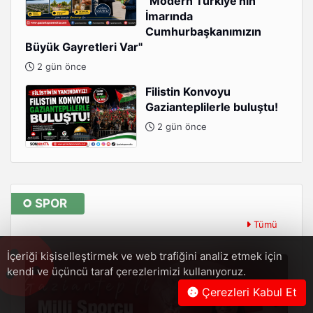
"Modern Türkiye'nin
İmarında
Cumhurbaşkanımızın
Büyük Gayretleri Var"
2 gün önce
Filistin Konvoyu
Gazianteplilerle buluştu!
2 gün önce
SPOR
Tümü
İçeriği kişiselleştirmek ve web trafiğini analiz etmek için
kendi ve üçüncü taraf çerezlerimizi kullanıyoruz.
Çerezleri Kabul Et