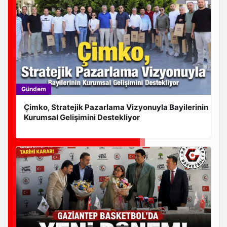
Gaziantep’te Ebru Yaşar Fırtınası Esti!
Gündem
Çimko, Stratejik Pazarlama Vizyonuyla Bayilerinin
Kurumsal Gelişimini Destekliyor
Cüneyt Asan: “Gaziantep rol model şehir”