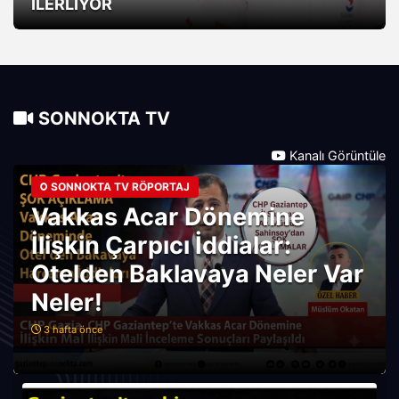
İLERLİYOR
SONNOKTA TV
Kanalı Görüntüle
SONNOKTA TV RÖPORTAJ
Vakkas Acar Dönemine
İlişkin Çarpıcı İddialar:
Otelden Baklavaya Neler Var
Neler!
3 hafta önce