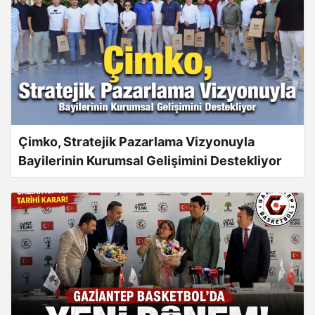
BUĞRA KAVUNCU’DAN CHP İSTANBUL İL
BAŞKANLIĞINA ATANAN KAYYUMA TEPKİ
Çimko, Stratejik Pazarlama Vizyonuyla
Bayilerinin Kurumsal Gelişimini Destekliyor
Şehitkamil Belediye Meclis Üyesi Ahmet Ünalan
Sessizliğini Son Nokta TV’ye Bozdu