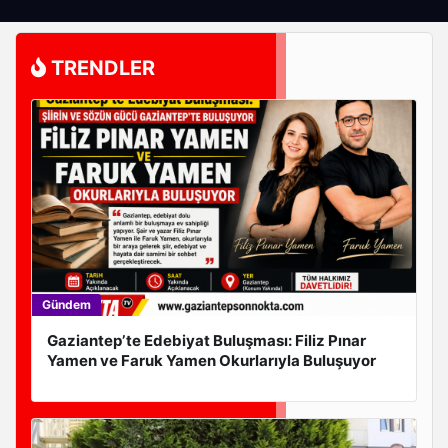
TRENDLER
Zafer Partisi Genel Başkanı Ümit Özdağ Gaziantep’te
Büyük İlgi Gördü
Gündem
Gaziantep’te Edebiyat Buluşması: Filiz Pınar
Yamen ve Faruk Yamen Okurlarıyla Buluşuyor