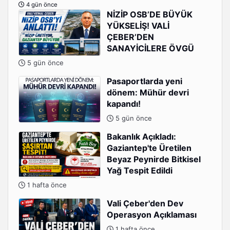
4 gün önce
NİZİP OSB’DE BÜYÜK
YÜKSELİŞ! VALİ
ÇEBER’DEN
SANAYİCİLERE ÖVGÜ
5 gün önce
Pasaportlarda yeni
dönem: Mühür devri
kapandı!
5 gün önce
Bakanlık Açıkladı:
Gaziantep'te Üretilen
Beyaz Peynirde Bitkisel
Yağ Tespit Edildi
1 hafta önce
Vali Çeber'den Dev
Operasyon Açıklaması
1 hafta önce