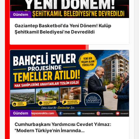
Gündem
Gaziantep Basketbol’da Yeni Dönem! Kulüp
Şehitkamil Belediyesi’ne Devredildi
ZAFER PARTİSİ İL BAŞKANI AYKUT CANGÖZ’DEN KAYIT
ÜCRETİ TEPKİSİ
Gündem
Cumhurbaşkanı Yardımcısı Cevdet Yılmaz:
A MİLLİ FUTBOL TAKIMI KONYA’DA 9. MAÇINA ÇIKIYOR
"Modern Türkiye'nin İmarında
Cumhurbaşkanımızın Büyük Gayretleri Var"