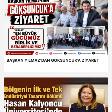
BAŞKAN YILMAZ’DAN GÖKSUNCUK’A ZİYARET